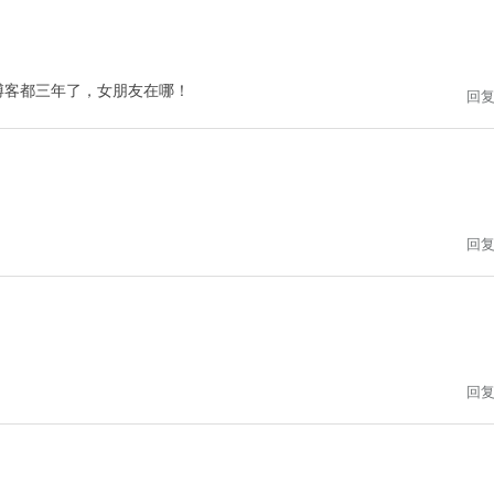
博客都三年了，女朋友在哪！
回
回
回