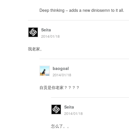
Deep thinking – adds a new diniosemn to it all.
Seita
2014/01/18
我老家。
baogoal
2014/01/18
自贡是你老家？？？？
Seita
2014/01/18
怎么了。。