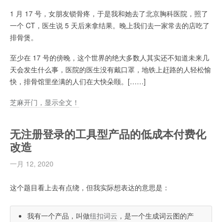
1 月 17 号，女朋友锁骨疼，于是我和她去了北京胸科医院，照了
一个 CT，医生说 5 天后来拿结果。晚上我们去一家常去的店吃了
排骨煲。
至少在 17 号的傍晚，这个世界的绝大多数人其实还不知道未来几
天会发生什么事，医院的医生没有戴口罩，地铁上赶路的人轻松愉
快，排骨馆里坐满的人们在大快朵颐。[……]
芝麻开门，显示全文！
无注册登录的工具型产品的低成本付费化
改造
一月 12, 2020
这个题目看上去有点绕，但我实际想表达的意思是：
我有一个产品，叫做
纽扣词云
，是一个生成词云图的产