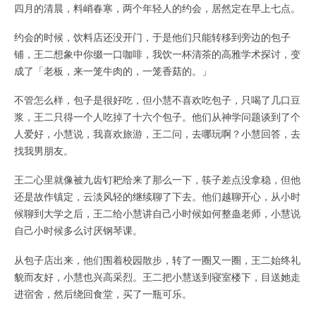
四月的清晨，料峭春寒，两个年轻人的约会，居然定在早上七点。
约会的时候，饮料店还没开门，于是他们只能转移到旁边的包子
铺，王二想象中你缀一口咖啡，我饮一杯清茶的高雅学术探讨，变
成了「老板，来一笼牛肉的，一笼香菇的。」
不管怎么样，包子是很好吃，但小慧不喜欢吃包子，只喝了几口豆
浆，王二只得一个人吃掉了十六个包子。他们从神学问题谈到了个
人爱好，小慧说，我喜欢旅游，王二问，去哪玩啊？小慧回答，去
找我男朋友。
王二心里就像被九齿钉耙给来了那么一下，筷子差点没拿稳，但他
还是故作镇定，云淡风轻的继续聊了下去。他们越聊开心，从小时
候聊到大学之后，王二给小慧讲自己小时候如何整蛊老师，小慧说
自己小时候多么讨厌钢琴课。
从包子店出来，他们围着校园散步，转了一圈又一圈，王二始终礼
貌而友好，小慧也兴高采烈。王二把小慧送到寝室楼下，目送她走
进宿舍，然后绕回食堂，买了一瓶可乐。