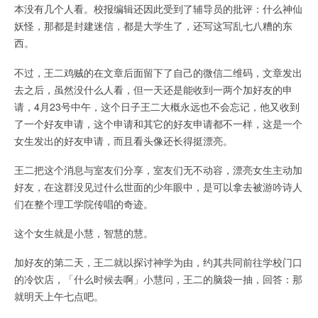
本没有几个人看。校报编辑还因此受到了辅导员的批评：什么神仙
妖怪，那都是封建迷信，都是大学生了，还写这写乱七八糟的东
西。
不过，王二鸡贼的在文章后面留下了自己的微信二维码，文章发出
去之后，虽然没什么人看，但一天还是能收到一两个加好友的申
请，4月23号中午，这个日子王二大概永远也不会忘记，他又收到
了一个好友申请，这个申请和其它的好友申请都不一样，这是一个
女生发出的好友申请，而且看头像还长得挺漂亮。
王二把这个消息与室友们分享，室友们无不动容，漂亮女生主动加
好友，在这群没见过什么世面的少年眼中，是可以拿去被游吟诗人
们在整个理工学院传唱的奇迹。
这个女生就是小慧，智慧的慧。
加好友的第二天，王二就以探讨神学为由，约其共同前往学校门口
的冷饮店，「什么时候去啊」小慧问，王二的脑袋一抽，回答：那
就明天上午七点吧。