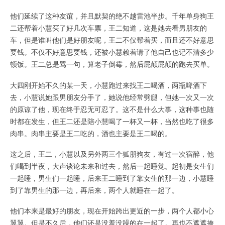
他们延续了这种友谊，并且默契的绝不越雷池半步。千年单身狗王
二还帮着小慧买了好几次车票，王二知道，这是她去看男朋友的
车，但是谁叫他们是好朋友呢，王二不仅帮着买，而且还不好意思
要钱。不仅不好意思要钱，还被小慧赖着请了他自己也记不清多少
顿饭。王二总是骂一句，算老子倒霉，然后屁颠屁颠的跑去买单。
大四刚开始不久的某一天，小慧跑过来找王二喝酒，两瓶啤酒下
去，小慧说她跟男朋友分手了，她说他经常劈腿，但她一次又一次
的原谅了他，现在终于忍无可忍了。这不是什么大事，这种事也随
时都在发生，但王二还是陪小慧喝了一杯又一杯，当然也吃了很多
肉串。肉串主要是王二吃的，酒也主要是王二喝的。
这之后，王二，小慧以及另外两三个狐朋狗友，有过一次宿醉，他
们喝到半夜，大声谈论未来和过去，然后一起睡觉。起初是女生们
一起睡，男生们一起睡，后来王二睡到了靠女生的那一边，小慧睡
到了靠男生的那一边，再后来，两个人就睡在一起了。
他们本来是最好的朋友，现在开始跨出更近的一步，两个人都小心
翼翼。但是不久后，他们还是没羞没躁的在一起了。再也不遮遮掩