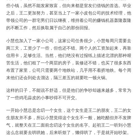
些小钱，虽然不能发家致富，但向来都是室友们借钱的首选。毕业
之后，王二更加努力，甚至当上了一家小皮包公司的技术经理，他
带领公司的一群宅男们日以继夜，维持着公司的赚钱机器轰隆轰隆
的不断工作，然后换取属于自己的那份回报。
小慧也加入了一家小公司，这家公司任务很少，小慧每周只需要去
两三天，工资少了一些，但也还不错。两个人的工资加起来，再靠
信用卡，足够生活。当然，他们绝没有过报纸上描述北漂的那种艰
苦生活，他们租了一个两层的房子，装修还不错，也买了很多东西
布置了家里，公司只需要两个地铁站，几乎用不着挤地铁。每个周
末他们还会到处去溜达，隔三差五的就要吃一顿火锅。
这样的日子，不能说不舒适，但是他们的争吵却越来越多，常常为
了一些鸡毛蒜皮的小事吵得不可开交。
一开始小慧总是念叨一个女生，这个女生是王二的朋友，王二的女
生朋友并不多，所以小慧觉得这个女生不一般，她吃醋但并不发脾
气，就整天在王二面前念叨这个女生的名字。起初王二一听到小慧
这么念就要去哄哄她，后来听烦了，懒得哄了，于是就开始吵架。