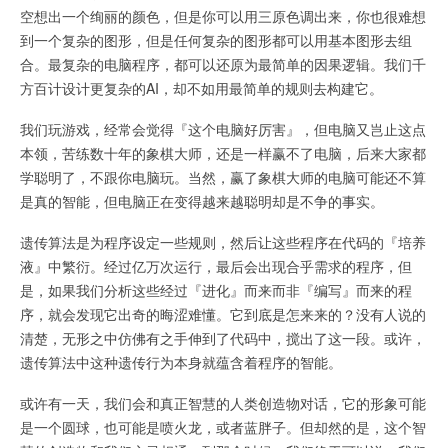
空想出一个绚丽的颜色，但是你可以用三原色调出来，你也很难想
到一个复杂的图形，但是任何复杂的图形都可以用基本图形去组
合。最复杂的电脑程序，都可以还原为最简单的因果逻辑。我们千
方百计设计更复杂的AI，却不如用最简单的规则去构建它。
我们玩游戏，经常会觉得『这个电脑好厉害』，但电脑又岂止这点
本领，苦练数十年的象棋大师，还是一样赢不了电脑，后来大家都
学聪明了，不跟你电脑玩。当然，赢了象棋大师的电脑可能还不算
是真的智能，但电脑正在变得越来越聪明却是不争的事实。
遗传算法是为程序设定一些规则，然后让这些程序在代码的『培养
液』中繁衍。经过亿万次运行，最后会出现合乎需求的程序，但
是，如果我们分析这些经过『进化』而来而非『编写』而来的程
序，就会发现它出奇的晦涩难懂。它到底是怎来来的？没有人说的
清楚，无形之中仿佛有之手伸到了代码中，搅出了这一段。或许，
遗传算法中这种遗传行为本身就蕴含着程序的智能。
或许有一天，我们会和真正智慧的人类创造物对话，它的形象可能
是一个圆球，也可能是喷火龙，或者蓝胖子。但却然的是，这个智