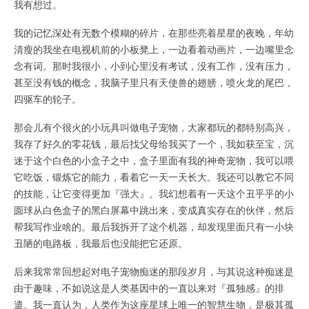
我有想过。
我的记忆深处有无数个模糊的碎片，在那些亮着星星的夜晚，年幼
清瘦的我坐在电视机前的小板凳上，一边看着动画片，一边嘴里念
念有词。那时我很小，小到心里没有考试，没有工作，没有压力，
甚至没有钱的概念，我脑子里只有天使兽的翅膀，喷火龙的尾巴，
四驱车的轮子。
那会儿有个很火的小玩具叫做电子宠物，大家都玩的都特别高兴，
我存了好久的零花钱，最后找父母给我买了一个，我如获至宝，沉
迷于这个白色的小盒子之中，盒子里面有我的神奇宠物，我可以喂
它吃饭，锻炼它的能力，看着它一天一天长大。我还可以教它不同
的技能，让它变得更加『强大』。我幻想着有一天这个丑乎乎的小
圆球从白色盒子的黑白屏幕中跳出来，变成真实存在的伙伴，然后
帮我写作业啥的。最后我拆开了这个机器，却发现里面只有一小块
丑陋的电路板，我最后也没能把它还原。
后来我常常回想起对电子宠物痴迷的那段岁月，与其说这种痴迷是
由于趣味，不如说这是人类基因中的一直以来对『孤独感』的排
遣。我一直认为，人类作为这座星球上唯一的智慧生物，是极其孤