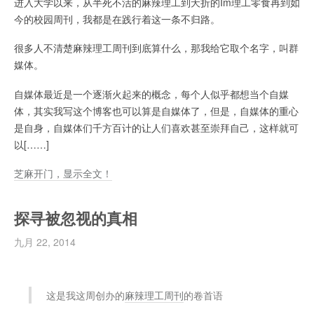
进入大学以来，从半死不活的麻辣理工到夭折的Im理工零食再到如
今的校园周刊，我都是在践行着这一条不归路。
很多人不清楚麻辣理工周刊到底算什么，那我给它取个名字，叫群
媒体。
自媒体最近是一个逐渐火起来的概念，每个人似乎都想当个自媒
体，其实我写这个博客也可以算是自媒体了，但是，自媒体的重心
是自身，自媒体们千方百计的让人们喜欢甚至崇拜自己，这样就可
以[……]
芝麻开门，显示全文！
探寻被忽视的真相
九月 22, 2014
这是我这周创办的
麻辣理工周刊
的卷首语