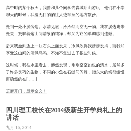
高中时的某个秋天，我曾和几个同学去青城后山游玩，他们在小亭
聊天的时候，我漫无目的的往人迹罕至的地方散步。
走到一处小溪旁边。水清见底，泠泠然而空无一物。我在溪边走来
走去，赞叹着这山间清泉的纯净，却又为它的单调感到遗憾。
后来我坐到边上一块石头上面发呆，冷风吹得我瑟瑟发抖，而我却
享受这山间的清风鸟鸣。不知不觉过去了很些时候。
这时候，我往水里看去，赫然发现，刚刚空空如也的清水，居然多
了许多灵巧的生物，不同的小鱼在石缝间闪烁，指头大的螃蟹缓慢
而确然的在[……]
芝麻开门，显示全文！
四川理工校长在2014级新生开学典礼上的
讲话
九月 15, 2014